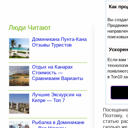
Как про
Вы создал
Продвижен
Люди Читают
направлен
поисковых
Доминикана Пунта-Кана
Отзывы Туристов
Ускоре
Если вам 
технолог
Отдых на Канарах
появляютс
Стоимость —
в Топ10 за
Сравниваем Варианты
Лучшие Экскурсии на
Кипре — Топ 7
Посещение
Поэтому, 
статью рас
Рыбалка в Доминикане
сколько же