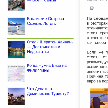
— Все Нюансы
По словам
Багамские Острова
в ресторан
Сколько Лететь
отличаются
стоит сра
отечествен
Отель Шератон Хайнань
как говори
— Достоинства и
Недостатки
Если же п
стоить о
рекоменду
Когда Нужна Виза на
осьминогов
Филиппины
аппетитны
Причина т
евро за по
Что Делать в
Доминикане Туристу?