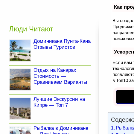
Как про
Вы создал
Продвижен
Люди Читают
направлен
поисковых
Доминикана Пунта-Кана
Отзывы Туристов
Ускоре
Если вам 
технолог
Отдых на Канарах
появляютс
Стоимость —
в Топ10 за
Сравниваем Варианты
Лучшие Экскурсии на
Кипре — Топ 7
Содержа
Рыбалка
Рыбалка в Доминикане