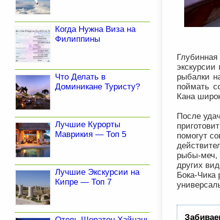
Когда Нужна Виза на
Филиппины
Глубинная
экскурсии 
рыбалки н
Что Делать в
поймать с
Доминикане Туристу?
Кана широк
После удач
Лучшие Курорты
приготовит
Маврикия — Топ 5
помогут со
действител
рыбы-меч, 
других вид
Лучшие Экскурсии на
Бока-Чика 
Кипре — Топ 7
универсаль
Забивае
Отель Шератон Хайнань