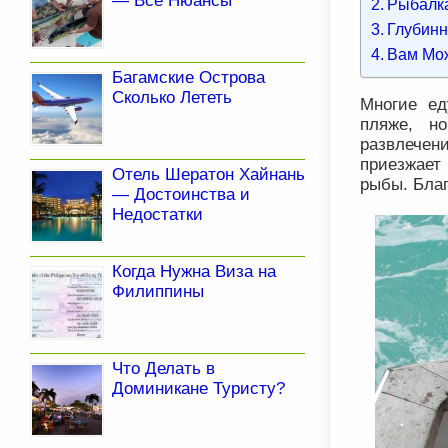
— Все Нюансы
Рыбалка
Глубинн
Вам Мо
Багамские Острова
Сколько Лететь
Многие ед
пляже, н
развлечен
приезжает
Отель Шератон Хайнань
рыбы. Благ
— Достоинства и
Недостатки
Когда Нужна Виза на
Филиппины
Что Делать в
Доминикане Туристу?