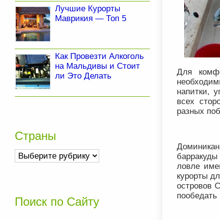
Лучшие Курорты
Маврикия — Топ 5
Как Провезти Алкоголь
на Мальдивы и Стоит
Для комф
ли Это Делать
необходим
напитки, 
всех стор
разных по
Страны
Доминикан
Страны
барракуды
ловле име
курорты дл
островов С
пообедать 
Поиск по Сайту