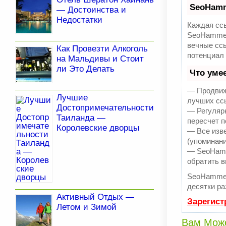
SeoHam
— Достоинства и
Недостатки
Каждая ссы
SeoHammer
вечные ссы
Как Провезти Алкоголь
потенциал
на Мальдивы и Стоит
ли Это Делать
Что уме
— Продвиже
Лучшие
лучших ссы
Достопримечательности
— Регулярн
Таиланда —
пересчет п
Королевские дворцы
— Все изв
(упоминани
— SeoHamme
обратить в
SeoHammer
десятки ра
Активный Отдых —
Зарегист
Летом и Зимой
Вам Може