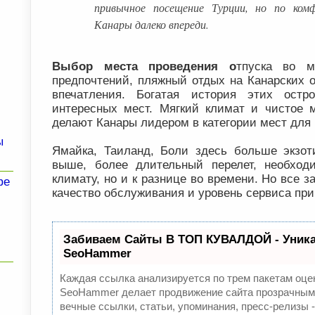
привычное посещение Турции, но по комф
Канары далеко впереди.
Выбор места проведения о
тпуска во 
предпочтений, пляжный отдых на Канарских 
впечатления. Богатая история этих остр
интересных мест. Мягкий климат и чистое
делают Канары лидером в категории мест для 
ы
Ямайка, Таиланд, Боли здесь больше экзот
выше, более длительный перелет, необход
климату, но и к разнице во времени. Но все 
фе
качество обслуживания и уровень сервиса при
Забиваем Сайты В ТОП КУВАЛДОЙ - Уник
SeoHammer
Каждая ссылка анализируется по трем пакетам оце
SeoHammer делает продвижение сайта прозрачным 
вечные ссылки, статьи, упоминания, пресс-релизы 