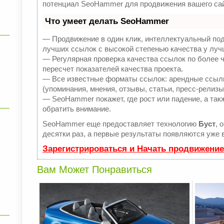
потенциал SeoHammer для продвижения вашего сай
Что умеет делать SeoHammer
— Продвижение в один клик, интеллектуальный под
лучших ссылок с высокой степенью качества у луч
— Регулярная проверка качества ссылок по более 
пересчет показателей качества проекта.
— Все известные форматы ссылок: арендные ссылк
(упоминания, мнения, отзывы, статьи, пресс-релизы
— SeoHammer покажет, где рост или падение, а так
обратить внимание.
SeoHammer еще предоставляет технологию
Буст
, 
десятки раз, а первые результаты появляются уже в
Зарегистрироваться и Начать продвижение
Вам Может Понравиться