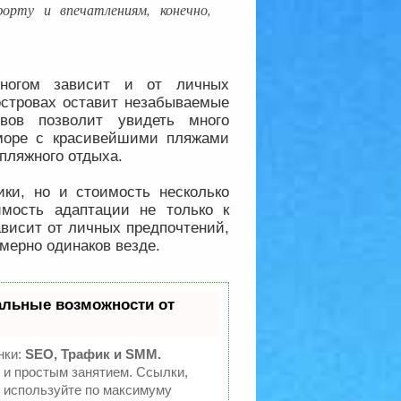
орту и впечатлениям, конечно,
многом зависит и от личных
островах оставит незабываемые
овов позволит увидеть много
 море с красивейшими пляжами
пляжного отдыха.
ики, но и стоимость несколько
имость адаптации не только к
зависит от личных предпочтений,
мерно одинаков везде.
альные возможности от
нки:
SEO, Трафик и SMM.
и простым занятием. Ссылки,
- используйте по максимуму