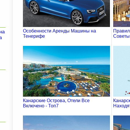
Особенности Аренды Машины на
Правил
на
Тенерифе
Советы
а
Канарские Острова, Отели Все
Канарс
Включено - Топ7
Находя