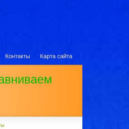
Контакты
Карта сайта
авниваем
ты