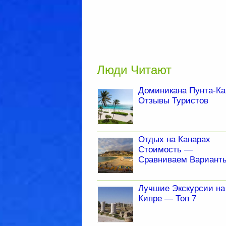
Люди Читают
Доминикана Пунта-Ка
Отзывы Туристов
Отдых на Канарах
Стоимость —
Сравниваем Вариант
Лучшие Экскурсии на
Кипре — Топ 7