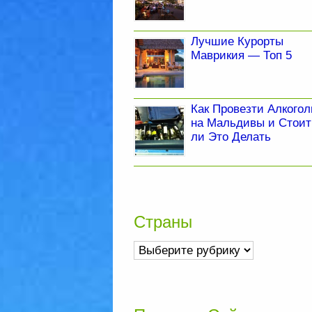
Лучшие Курорты
Маврикия — Топ 5
Как Провезти Алкогол
на Мальдивы и Стоит
ли Это Делать
Страны
Страны