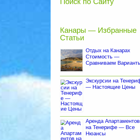
Поиск по Сайту
Канары — Избранные
Статьи
Отдых на Канарах
Стоимость —
Сравниваем Вариант
Экскурсии на Тенери
— Настоящие Цены
Аренда Апартаментов
на Тенерифе — Все
Нюансы