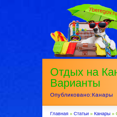
Отдых на Ка
Варианты
Опубликовано:
Канары
Главная
»
Статьи
»
Канары
»