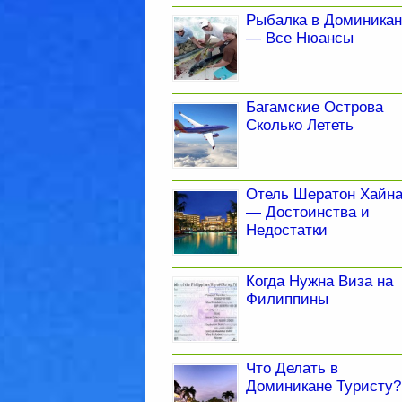
Рыбалка в Доминикан
— Все Нюансы
Багамские Острова
Сколько Лететь
Отель Шератон Хайн
— Достоинства и
Недостатки
Когда Нужна Виза на
Филиппины
Что Делать в
Доминикане Туристу?