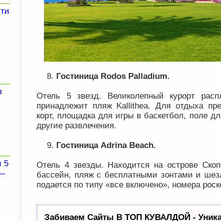
сти
Гостиница Rodos Palladium.
в
Отель 5 звезд. Великолепный курорт расп
принадлежит пляж Kallithea. Для отдыха пр
корт, площадка для игры в баскетбол, поле д
другие развлечения.
Гостиница Adrina Beach.
 5
Отель 4 звезды. Находится на острове Скоп
 —
бассейн, пляж с бесплатными зонтами и шезл
подается по типу «все включено», номера рос
Забиваем Сайты В ТОП КУВАЛДОЙ - Уник