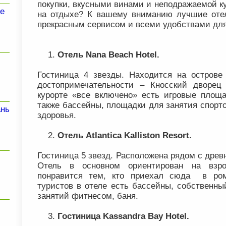
покупки, вкусными винами и неподражаемой ку
е
на отдыхе? К вашему вниманию лучшие оте
прекрасным сервисом и всеми удобствами для
Отель Nana Beach Hotel.
Гостиница 4 звезды. Находится на острове
достопримечательности – Кносский двор
курорте «все включено» есть игровые площ
также бассейны, площадки для занятия спорто
ань
здоровья.
Отель Atlantica Kalliston Resort.
Гостиница 5 звезд. Расположена рядом с древ
Отель в основном ориентирован на взро
понравится тем, кто приехал сюда в ром
туристов в отеле есть бассейны, собственны
занятий фитнесом, баня.
Гостиница Kassandra Bay Hotel.