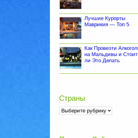
Лучшие Курорты
Маврикия — Топ 5
Как Провезти Алкогол
на Мальдивы и Стоит
ли Это Делать
Страны
Страны