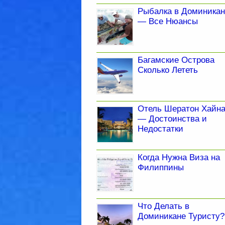
Рыбалка в Доминикан
— Все Нюансы
Багамские Острова
Сколько Лететь
Отель Шератон Хайн
— Достоинства и
Недостатки
Когда Нужна Виза на
Филиппины
Что Делать в
Доминикане Туристу?