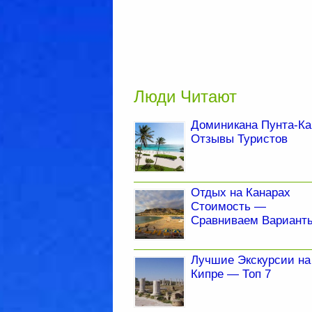
Люди Читают
Доминикана Пунта-Ка
Отзывы Туристов
Отдых на Канарах
Стоимость —
Сравниваем Вариант
Лучшие Экскурсии на
Кипре — Топ 7