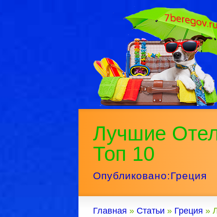
Лучшие Отел
Топ 10
Опубликовано:
Греция
Главная
»
Статьи
»
Греция
»