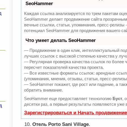
SeoHammer
д
Каждая ссылка анализируется по трем пакетам оце
SeoHammer делает продвижение сайта прозрачным 
вечные ссылки, статьи, упоминания, пресс-релизы 
потенциал SeoHammer для продвижения вашего сай
Что умеет делать SeoHammer
— Продвижение в один клик, интеллектуальный под
лучших ссылок с высокой степенью качества у луч
— Регулярная проверка качества ссылок по более 
пересчет показателей качества проекта.
— Все известные форматы ссылок: арендные ссылк
(упоминания, мнения, отзывы, статьи, пресс-релизы
— SeoHammer покажет, где рост или падение, а так
обратить внимание.
SeoHammer еще предоставляет технологию
Буст
, 
десятки раз, а первые результаты появляются уже в
д
Зарегистрироваться и Начать продвижение
Отель Porto Sani Village.