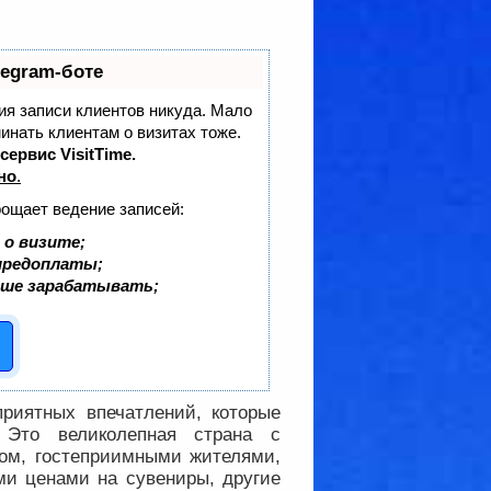
legram-боте
ния записи клиентов никуда. Мало
минать клиентам о визитах тоже.
сервис VisitTime.
но
.
рощает ведение записей:
 о визите;
 предоплаты;
ьше зарабатывать;
риятных впечатлений, которые
 Это великолепная страна с
хом, гостеприимными жителями,
ми ценами на сувениры, другие