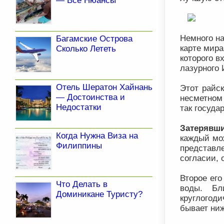
— Все Нюансы
Немного на
Багамские Острова
карте мира
Сколько Лететь
которого в
лазурного 
Отель Шератон Хайнань
Этот райск
— Достоинства и
несметном 
Недостатки
так госуда
Затерявши
Когда Нужна Виза на
каждый мо
Филиппины
представ
согласии,
Второе его
Что Делать в
воды. Бл
Доминикане Туристу?
круглогод
бывает ниж