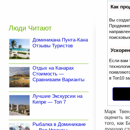
Как про
Вы создал
Продвижен
Люди Читают
направлен
поисковых
Доминикана Пунта-Кана
Отзывы Туристов
Ускоре
Если вам 
технолог
Отдых на Канарах
появляютс
Стоимость —
в Топ10 за
Сравниваем Варианты
Лучшие Экскурсии на
Кипре — Топ 7
Марк Твен
оценить в
того, как 
Рыбалка в Доминикане
лучшую ст