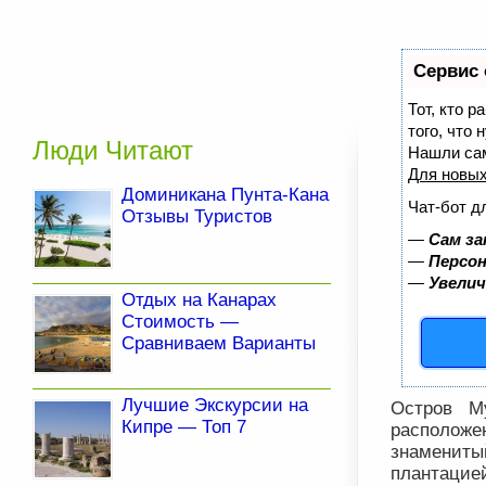
Сервис 
Тот, кто 
того, что
Люди Читают
Нашли са
Для новы
Доминикана Пунта-Кана
Чат-бот д
Отзывы Туристов
—
Сам за
—
Персон
—
Увелич
Отдых на Канарах
Стоимость —
Сравниваем Варианты
Лучшие Экскурсии на
Остров М
Кипре — Топ 7
расположе
знамениты
плантацие