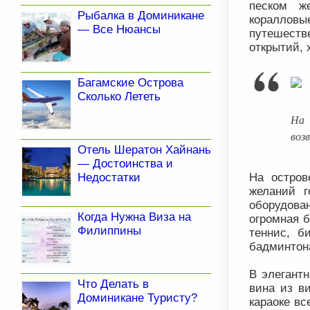
песком ж
Рыбалка в Доминикане
коралловы
— Все Нюансы
путешестве
открытий, 
Багамские Острова
Сколько Лететь
На 
воз
Отель Шератон Хайнань
— Достоинства и
На остров
Недостатки
желаний г
оборудова
Когда Нужна Виза на
огромная б
Филиппины
теннис, б
бадминтона
В элегант
Что Делать в
вина из в
Доминикане Туристу?
караоке в