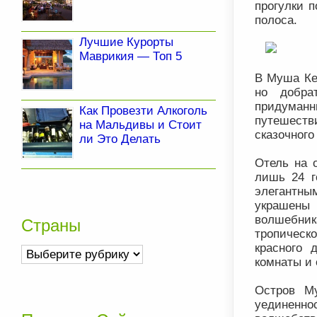
прогулки 
полоса.
Лучшие Курорты
Маврикия — Топ 5
В Муша Ке
но добра
придуманн
Как Провезти Алкоголь
путешеств
на Мальдивы и Стоит
сказочного
ли Это Делать
Отель на 
лишь 24 г
элегантны
украшены
волшебник
Страны
тропическ
красного 
Страны
комнаты и
Остров М
уединенн