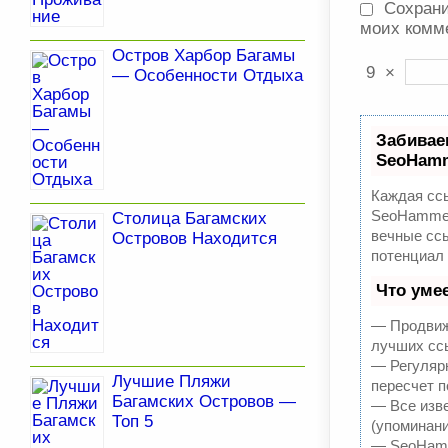
Сохрани
моих комм
Остров Харбор Багамы
9
×
— Особенности Отдыха
Забивае
SeoHam
Каждая ссы
SeoHammer
Столица Багамских
вечные ссы
Островов Находится
потенциал
Что уме
— Продвиже
лучших ссы
— Регулярн
Лучшие Пляжи
пересчет п
Багамских Островов —
— Все изв
Топ 5
(упоминани
— SeoHamme