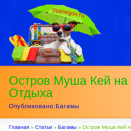
Остров Муша Кей на
Отдыха
Опубликовано:
Багамы
Главная
»
Статьи
»
Багамы
»
Остров Муша Кей н