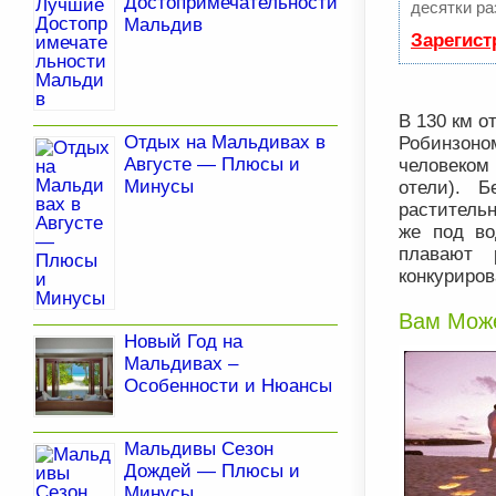
Достопримечательности
десятки ра
Мальдив
Зарегист
В 130 км о
Отдых на Мальдивах в
Робинзоно
Августе — Плюсы и
человеком
Минусы
отели). 
растительн
же под во
плавают 
конкуриров
Вам Може
Новый Год на
Мальдивах –
Особенности и Нюансы
Мальдивы Сезон
Дождей — Плюсы и
Минусы