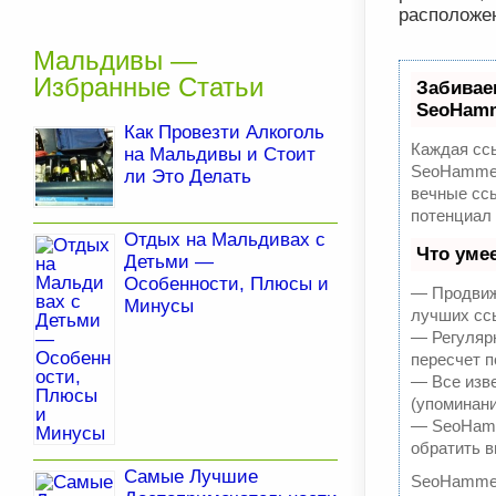
расположен
Мальдивы —
Избранные Статьи
Забивае
SeoHam
Как Провезти Алкоголь
Каждая ссы
на Мальдивы и Стоит
SeoHammer
ли Это Делать
вечные ссы
потенциал
Отдых на Мальдивах с
Что уме
Детьми —
Особенности, Плюсы и
— Продвиже
Минусы
лучших ссы
— Регулярн
пересчет п
— Все изв
(упоминани
— SeoHamme
обратить в
Самые Лучшие
SeoHammer