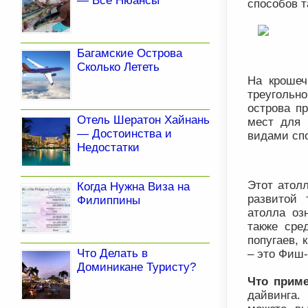
— Все Нюансы
способов т
Багамские Острова
Сколько Лететь
На крошеч
треугольно
острова п
Отель Шератон Хайнань
мест для 
— Достоинства и
видами спо
Недостатки
Этот атол
Когда Нужна Виза на
развитой 
Филиппины
атолла оз
также сре
попугаев,
Что Делать в
– это Фиш-
Доминикане Туристу?
Что приме
дайвинга.