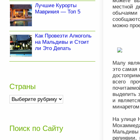
можете вы
Лучшие Курорты
местной д
Маврикия — Топ 5
обычаями 
сообщаютс
можно прое
Как Провезти Алкоголь
на Мальдивы и Стоит
ли Это Делать
Малу явля
это самая 
достоприме
всего про
Страны
почитаемой
выделить 
Страны
и являетс
минаретом 
На улице 
Мохаммеда
Поиск по Сайту
Мальдивы
реликвии, 