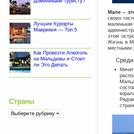
Доминикане Туристу?
Мале – эт
своих гост
Лучшие Курорты
маленька
Маврикия — Топ 5
администр
этом остр
Жизнь в Ма
местными 
Как Провезти Алкоголь
на Мальдивы и Стоит
Среди
ли Это Делать
Мечет
распо
Мальд
состо
корал
Рядо
Страны
стран
Страны