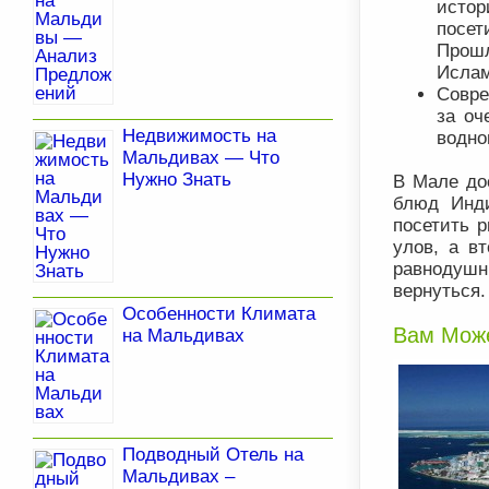
исто
посет
Прошл
Ислам
Совре
за оч
Недвижимость на
водно
Мальдивах — Что
Нужно Знать
В Мале до
блюд Инди
посетить 
улов, а в
равнодушны
вернуться.
Особенности Климата
Вам Може
на Мальдивах
Подводный Отель на
Мальдивах –