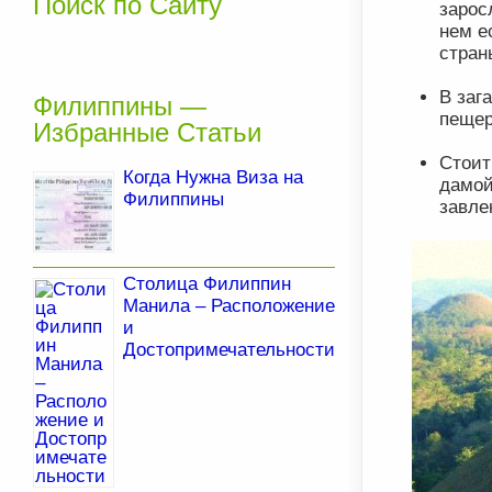
Поиск по Сайту
зарос
нем е
стран
В заг
Филиппины —
пещер
Избранные Статьи
Стоит
Когда Нужна Виза на
дамой
Филиппины
завле
Столица Филиппин
Манила – Расположение
и
Достопримечательности