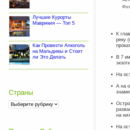
Фил
Лучшие Курорты
Маврикия — Топ 5
К гла
реку 
прока
Как Провезти Алкоголь
на Мальдивы и Стоит
В 7 к
ли Это Делать
экзот
На ос
А на 
Страны
знаме
Страны
Остро
разва
на ни
На ос