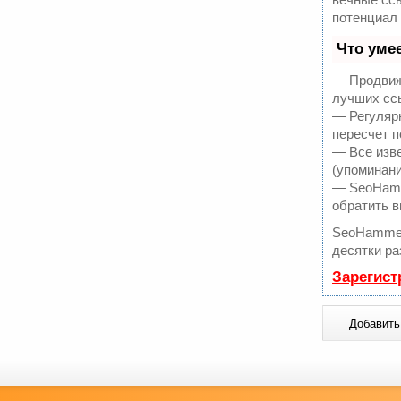
потенциал
Что уме
— Продвиже
лучших ссы
— Регулярн
пересчет п
— Все изв
(упоминани
— SeoHamme
обратить в
SeoHammer
десятки ра
Зарегист