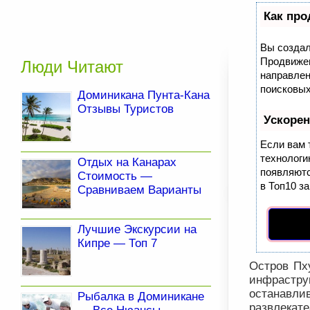
Как про
Вы создал
Продвижен
Люди Читают
направлен
поисковых
Доминикана Пунта-Кана
Отзывы Туристов
Ускоре
Если вам 
технолог
Отдых на Канарах
появляютс
Стоимость —
в Топ10 за
Сравниваем Варианты
Лучшие Экскурсии на
Кипре — Топ 7
Остров Пх
инфрастру
останавли
Рыбалка в Доминикане
развлекате