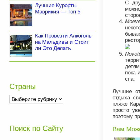
С дру
Лучшие Курорты
можно
Маврикия — Топ 5
сторо
Moeve
некот
бываю
Как Провезти Алкоголь
ресто
на Мальдивы и Стоит
ли Это Делать
Novot
терри
детям
пока 
спа.
Страны
Лучшие от
Страны
отдыха св
пляже Кар
просто ув
поэтому пр
Поиск по Сайту
Вам Може