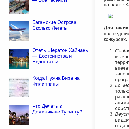
— Все Нюансы
на пляже К
Багамские Острова
Для таких
Сколько Лететь
прошедшие
конкурсах.
Отель Шератон Хайнань
Centa
— Достоинства и
можно
Недостатки
терри
впеча
запол
Когда Нужна Виза на
прогр
Филиппины
Le Me
толь
разв
анима
Что Делать в
собст
Доминикане Туристу?
Beyon
видо
отдал